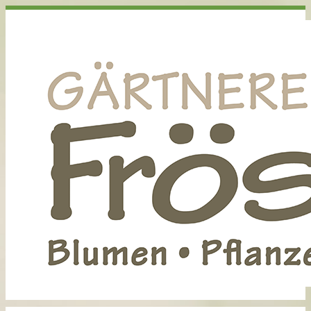
Startseite
Über uns
Aktuell
Archiv
Stellenausschreibung
Floristik
Hochzeit
Tisch- und Raumdekoration
Trauer
Trockenblumen
Gärtnerei
Kalender
Kontakt