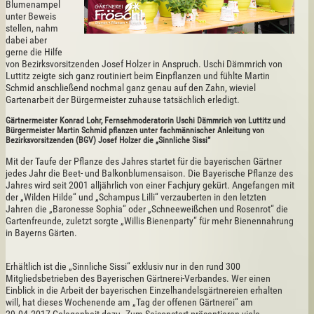
Blumenampel
unter Beweis
stellen, nahm
dabei aber
gerne die Hilfe
von Bezirksvorsitzenden Josef Holzer in Anspruch. Uschi Dämmrich von
Luttitz zeigte sich ganz routiniert beim Einpflanzen und fühlte Martin
Schmid anschließend nochmal ganz genau auf den Zahn, wieviel
Gartenarbeit der Bürgermeister zuhause tatsächlich erledigt.
Gärtnermeister Konrad Lohr, Fernsehmoderatorin Uschi Dämmrich von Luttitz und
Bürgermeister Martin Schmid pflanzen unter fachmännischer Anleitung von
Bezirksvorsitzenden (BGV) Josef Holzer die „Sinnliche Sissi“
Mit der Taufe der Pflanze des Jahres startet für die bayerischen Gärtner
jedes Jahr die Beet- und Balkonblumensaison. Die Bayerische Pflanze des
Jahres wird seit 2001 alljährlich von einer Fachjury gekürt. Angefangen mit
der „Wilden Hilde“ und „Schampus Lilli“ verzauberten in den letzten
Jahren die „Baronesse Sophia“ oder „Schneeweißchen und Rosenrot“ die
Gartenfreunde, zuletzt sorgte „Willis Bienenparty“ für mehr Bienennahrung
in Bayerns Gärten.
Erhältlich ist die „Sinnliche Sissi“ exklusiv nur in den rund 300
Mitgliedsbetrieben des Bayerischen Gärtnerei-Verbandes. Wer einen
Einblick in die Arbeit der bayerischen Einzelhandelsgärtnereien erhalten
will, hat dieses Wochenende am „Tag der offenen Gärtnerei“ am