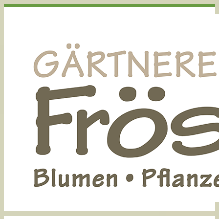
Startseite
Über uns
Aktuell
Archiv
Stellenausschreibung
Floristik
Hochzeit
Tisch- und Raumdekoration
Trauer
Trockenblumen
Gärtnerei
Kalender
Kontakt