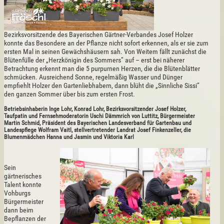
Bezirksvorsitzende des Bayerischen Gärtner-Verbandes Josef Holzer
konnte das Besondere an der Pflanze nicht sofort erkennen, als er sie zum
ersten Mal in seinen Gewächshäusern sah. Von Weitem fällt zunächst die
Blütenfülle der „Herzkönigin des Sommers“ auf – erst bei näherer
Betrachtung erkennt man die 5 purpurnen Herzen, die die Blütenblätter
schmücken. Ausreichend Sonne, regelmäßig Wasser und Dünger
empfiehlt Holzer den Gartenliebhabern, dann blüht die „Sinnliche Sissi“
den ganzen Sommer über bis zum ersten Frost.
Betriebsinhaberin Inge Lohr, Konrad Lohr, Bezirksvorsitzender Josef Holzer,
Taufpatin und Fernsehmoderatorin Uschi Dämmrich von Luttitz, Bürgermeister
Martin Schmid, Präsident des Bayerischen Landesverband für Gartenbau und
Landespflege Wolfram Vaitl, stellvertretender Landrat Josef Finkenzeller, die
Blumenmädchen Hanna und Jasmin und Viktoria Karl
Sein
gärtnerisches
Talent konnte
Vohburgs
Bürgermeister
dann beim
Bepflanzen der